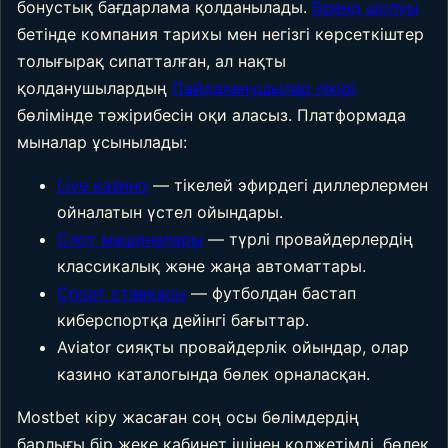
бонустық бағдарлама қолданылады.
Бренд шолуы
бетінде компания тарихы мен негізгі көрсеткіштер
толығырақ сипатталған, ал нақты
қолданушылардың
Пайдаланушылар пікірі
бөлімінде тәжірибесін оқи аласыз. Платформада
мыналар ұсынылады:
Live казино
— тікелей эфирдегі диллерлермен
ойналатын үстел ойындары.
Слот машиналары
— түрлі провайдерлердің
классикалық және жаңа автоматтары.
Спорт ставкасы
— футболдан бастап
киберспортқа дейінгі бағыттар.
Aviator сияқты провайдерлік ойындар, олар
казино каталогында бөлек орналасқан.
Mostbet кіру жасаған соң осы бөлімдердің
барлығы бір жеке кабинет ішінен қолжетімді, бөлек