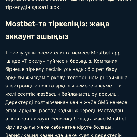
тіркелудің қажеті жоқ.
Mostbet-та тіркеліңіз: жаңа
аккаунт ашыңыз
Тіркелу үшін ресми сайтта немесе Mostbet app
ішінде «Тіркелу» түймесін басыңыз. Компания
бірнеше тіркелу тәсілін ұсынады: бір рет басу
арқылы жылдам тіркелу, телефон нөмірі бойынша,
электрондық пошта арқылы немесе әлеуметтік
желі есептік жазбасын байланыстыру арқылы.
Деректерді толтырғаннан кейін жүйе SMS немесе
email арқылы растау кодын жібереді. Растаудан
өткен соң аккаунт белсенді болады және Mostbet
кіру арқылы жеке кабинетке кіруге болады.
Верификация кезеңінде жеке куәлік деректерін