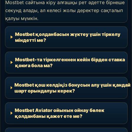
Mostbet сайтына кіру алғашқы рет әдетте бірнеше
секунд алады, ал келесі жолы деректер сақталып
қалуы мүмкін.
Mostbet қолданбасын жүктеу үшін тіркелу
міндетті ме?
Mostbet-та тіркелгеннен кейін бірден ставка
қоюға бола ма?
Mostbet қош келдіңіз бонусын алу үшін қандай
шарт орындалуы керек?
Mostbet Aviator ойынын ойнау бөлек
қолданбаны қажет ете ме?