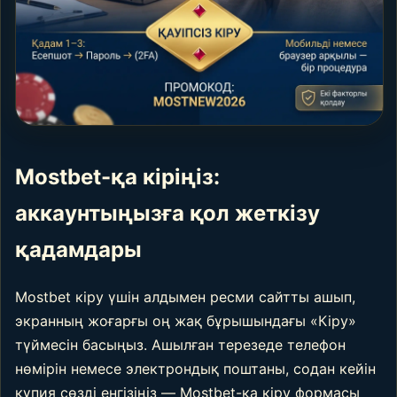
Mostbet-қа кіріңіз:
аккаунтыңызға қол жеткізу
қадамдары
Mostbet кіру үшін алдымен ресми сайтты ашып,
экранның жоғарғы оң жақ бұрышындағы «Кіру»
түймесін басыңыз. Ашылған терезеде телефон
нөмірін немесе электрондық поштаны, содан кейін
құпия сөзді енгізіңіз — Mostbet-қа кіру формасы