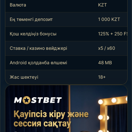
Валюта
KZT
Ең төменгі депозит
1 000 KZT
Қош келдіңіз бонусы
125% + 250 FS,
Ставка / казино вейджері
x5 / x60
Android қолданба өлшемі
48 MB
Жас шектеуі
18+