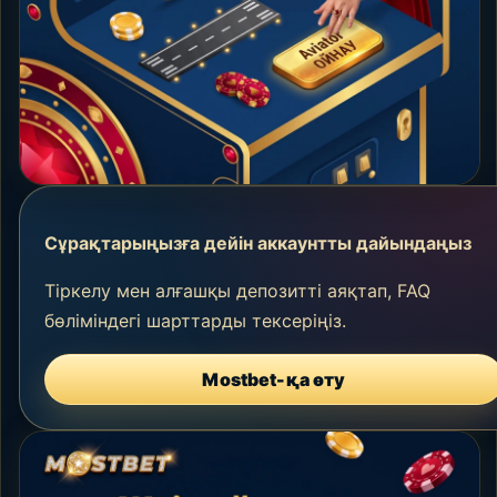
Сұрақтарыңызға дейін аккаунтты дайындаңыз
Тіркелу мен алғашқы депозитті аяқтап, FAQ
бөліміндегі шарттарды тексеріңіз.
Mostbet-қа өту