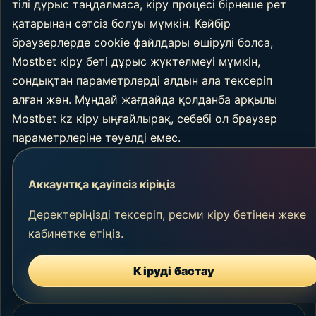
тілі дұрыс таңдалмаса, кіру процесі бірнеше рет
қатарынан сәтсіз болуы мүмкін. Кейбір
браузерлерде cookie файлдары өшірулі болса,
Mostbet кіру беті дұрыс жүктелмеуі мүмкін,
сондықтан параметрлерді алдын ала тексеріп
алған жөн. Мұндай жағдайда қолданба арқылы
Mostbet kz кіру ыңғайлырақ, себебі ол браузер
параметрлеріне тәуелді емес.
Аккаунтқа қауіпсіз кіріңіз
Деректеріңізді тексеріп, ресми кіру бетінен жеке
кабинетке өтіңіз.
Кіруді бастау