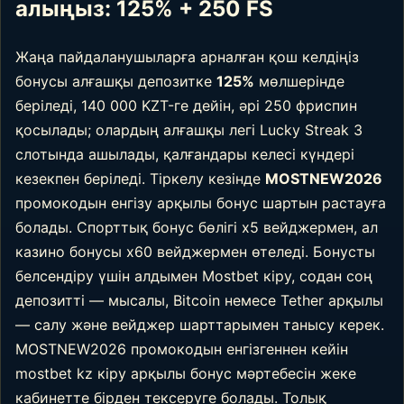
алыңыз: 125% + 250 FS
Жаңа пайдаланушыларға арналған қош келдіңіз
бонусы алғашқы депозитке
125%
мөлшерінде
беріледі, 140 000 KZT-ге дейін, әрі 250 фриспин
қосылады; олардың алғашқы легі Lucky Streak 3
слотында ашылады, қалғандары келесі күндері
кезекпен беріледі. Тіркелу кезінде
MOSTNEW2026
промокодын енгізу арқылы бонус шартын растауға
болады. Спорттық бонус бөлігі x5 вейджермен, ал
казино бонусы x60 вейджермен өтеледі. Бонусты
белсендіру үшін алдымен Mostbet кіру, содан соң
депозитті — мысалы, Bitcoin немесе Tether арқылы
— салу және вейджер шарттарымен танысу керек.
MOSTNEW2026 промокодын енгізгеннен кейін
mostbet kz кіру арқылы бонус мәртебесін жеке
кабинетте бірден тексеруге болады. Толық